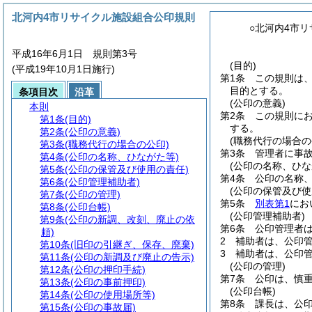
北河内4市リサイクル施設組合公印規則
○北河内4市
平成16年6月1日 規則第3号
(目的)
(平成19年10月1日施行)
第1条
この規則は
目的とする。
条項目次
沿革
(公印の意義)
本則
第2条
この規則に
第1条
(目的)
する。
第2条
(公印の意義)
(職務代行の場合の
第3条
(職務代行の場合の公印)
第3条
管理者に事
第4条
(公印の名称、ひながた等)
(公印の名称、ひな
第5条
(公印の保管及び使用の責任)
第4条
公印の名称
第6条
(公印管理補助者)
(公印の保管及び使
第7条
(公印の管理)
第5条
別表第1
にお
第8条
(公印台帳)
(公印管理補助者)
第9条
(公印の新調、改刻、廃止の依
第6条
公印管理者
頼)
2
補助者は、公印
第10条
(旧印の引継ぎ、保存、廃棄)
3
補助者は、公印
第11条
(公印の新調及び廃止の告示)
(公印の管理)
第12条
(公印の押印手続)
第7条
公印は、慎
第13条
(公印の事前押印)
(公印台帳)
第14条
(公印の使用場所等)
第8条
課長は、公
第15条
(公印の事故届)