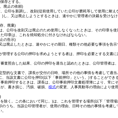
期保存とする。
、廃止の依頼)
は、公印を新調し、改刻
(従前使用していた公印が磨耗等して使用に耐え
)
し、又は廃止しようとするときは、速やかに管理者の決裁を受けなけ
存、廃棄)
は、公印を改刻又は廃止のため使用しなくなったときは、その印章を使
した印章は、これを焼却処分に付さなければならない。
止の告示)
又は廃止したときは、速やかにその期日、種類その他必要な事項を告示
が管理する公印の押印を求めようとする者は、押印を必要とする文書に
り審査照合した結果、公印の押印を適当と認めたときは、公印管理者は
定型的な文書で、課長が交付の日時、場所その他の事情を考慮して適当
に、当該文書に公印を押印
(以下「事前押印」という。)
することができ
り事前押印するときは、課長は、公印事前押印文書処理簿により、常に
書が、書き損じ、汚損、破損、
様式
の変更、人事異動等の理由により使
)
印を除く。この条において同じ。)
は、これを管理する場所
(以下「管理場
印のうち、当該公印管理者が、使用の理由、日時その他の事情を考慮し
い。