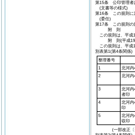
第15条
公印管理者
(文書等の様式)
第16条
この規則に
(委任)
第17条
この規則の
附
則
この規則は、平成1
附
則
(平成1
この規則は、平成1
別表第1
(第4条関係)
整理番号
1
北河内
2
北河内
3
北河内
者印
4
北河内
印
5
北河内
収印
(一部改正〔