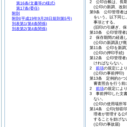
2
公印台帳は、長
第16条
(文書等の様式)
(公印の新調、改刻
第17条
(委任)
第9条
公印管理者
附則
をいう。以下同じ。
附則
(平成19年9月28日規則第5号)
事項とする。
別表第1
(第4条関係)
(旧印の引継ぎ、保
別表第2
(第4条関係)
第10条
公印管理者
2
保存期間の経過
(公印の新調及び廃
第11条
公印を新調
(公印の押印手続)
第12条
公印管理者
ければならない。
2
前項
の規定によ
(公印の事前押印)
第13条
定例的かつ
審査照合を行う前
2
前項
の規定によ
3
事前押印した文
ない。
(公印の使用場所等
第14条
公印
(領収
理者が管理する公
することを妨げな
(公印の事故届)