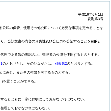
平成16年6月1日
規則第3号
る公印の保管、使用その他公印について必要な事項を定めることを
より、当該文書の内容の真実性及び公信力を公証することを目的と
務代理である旨の表記の上、管理者の公印を使用するものとする。
1
のとおりとし、そのひながたは、
別表第2
のとおりとする。
めに任じ、またその権限を有するものとする。
)
を置くことができる。
にするとともに、常に鮮明にしておかなければならない。
、整理しておかなければならない。