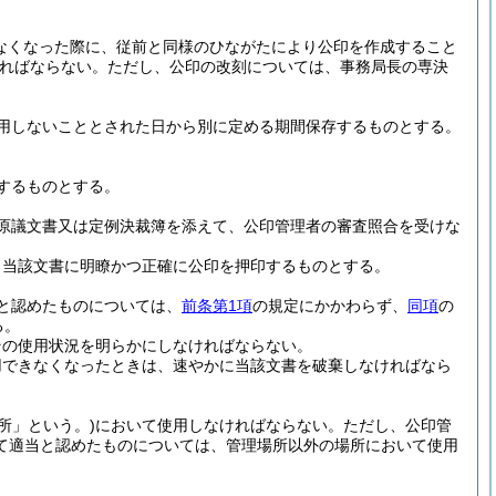
なくなった際に、従前と同様のひながたにより公印を作成すること
ればならない。
ただし、公印の改刻については、事務局長の専決
用しないこととされた日から別に定める期間保存するものとする。
するものとする。
原議文書又は定例決裁簿を添えて、公印管理者の審査照合を受けな
、当該文書に明瞭かつ正確に公印を押印するものとする。
と認めたものについては、
前条第1項
の規定にかかわらず、
同項
の
る。
その使用状況を明らかにしなければならない。
用できなくなったときは、速やかに当該文書を破棄しなければなら
所」という。)
において使用しなければならない。
ただし、公印管
て適当と認めたものについては、管理場所以外の場所において使用