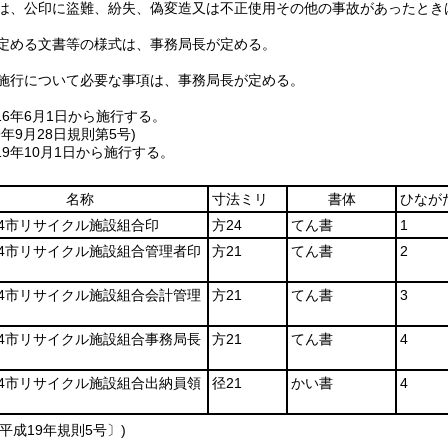
は、公印に盜難、紛失、偽変造又は不正使用その他の事故があったとき
定める文書等の様式は、事務局長が定める。
施行について必要な事項は、事務局長が定める。
6年6月1日から施行する。
9年9月28日
規則第5号)
9年10月1日から施行する。
名称
寸法ミリ
書体
ひなが
4市リサイクル施設組合印
方24
てん書
1
4市リサイクル施設組合管理者印
方21
てん書
2
4市リサイクル施設組合会計管理
方21
てん書
3
4市リサイクル施設組合事務局長
方21
てん書
4
4市リサイクル施設組合出納員領
径21
かい書
4
平成19年規則5号〕)