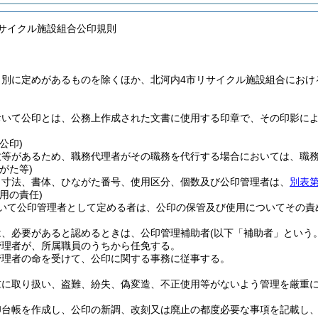
リサイクル施設組合公印規則
、別に定めがあるものを除くほか、北河内4市リサイクル施設組合におけ
おいて公印とは、公務上作成された文書に使用する印章で、その印影に
公印)
故等があるため、職務代理者がその職務を代行する場合においては、職
がた等)
、寸法、書体、ひながた番号、使用区分、個数及び公印管理者は、
別表第
用の責任)
いて公印管理者として定める者は、公印の保管及び使用についてその責
は、必要があると認めるときは、公印管理補助者
(以下「補助者」という。
管理者が、所属職員のうちから任免する。
管理者の命を受けて、公印に関する事務に従事する。
重に取り扱い、盗難、紛失、偽変造、不正使用等がないよう管理を厳重
印台帳を作成し、公印の新調、改刻又は廃止の都度必要な事項を記載し