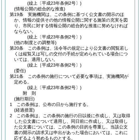
(繰上〔平成23年条例2号〕)
(情報公開の総合的な推進)
第19条
実施機関は、この条例に基づく公文書の開示のほ
か、情報の提供その他の情報公開に関する施策の充実を図
り、市民に対する情報公開の総合的な推進に努めなければ
ならない。
(繰上〔平成23年条例2号〕)
(他の制度との調整等)
第20条
この条例は、法令等の規定により公文書の閲覧若し
くは縦覧又は写しの交付の手続が定められている場合につ
いては、適用しない。
(繰上［平成23年条例2号〕)
(委任)
第21条
この条例の施行について必要な事項は、実施機関が
定める。
(繰上〔平成23年条例2号〕)
附
則
(施行期日)
1
この条例は、公布の日から施行する。
(経過措置)
2
この条例は、この条例の施行の日以後に作成し、又は取得
した公文書について適用し、同日前に作成し、又は取得し
た公文書については、この条例の目的を尊重し、当該公文
書の開示の請求又は申出があった場合においては、これに
応ずるよう努めるものとする。