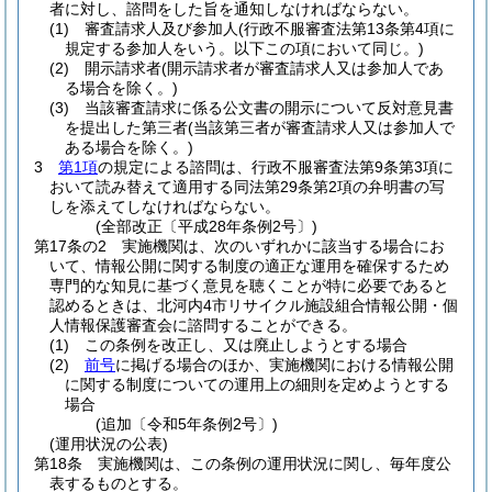
者に対し、諮問をした旨を通知しなければならない。
(1)
審査請求人及び参加人
(行政不服審査法第13条第4項に
規定する参加人をいう。以下この項において同じ。)
(2)
開示請求者
(開示請求者が審査請求人又は参加人であ
る場合を除く。)
(3)
当該審査請求に係る公文書の開示について反対意見書
を提出した第三者
(当該第三者が審査請求人又は参加人で
ある場合を除く。)
3
第1項
の規定による諮問は、行政不服審査法第9条第3項に
おいて読み替えて適用する同法第29条第2項の弁明書の写
しを添えてしなければならない。
(全部改正〔平成28年条例2号〕)
第17条の2
実施機関は、次のいずれかに該当する場合にお
いて、情報公開に関する制度の適正な運用を確保するため
専門的な知見に基づく意見を聴くことが特に必要であると
認めるときは、北河内4市リサイクル施設組合情報公開・個
人情報保護審査会に諮問することができる。
(1)
この条例を改正し、又は廃止しようとする場合
(2)
前号
に掲げる場合のほか、実施機関における情報公開
に関する制度についての運用上の細則を定めようとする
場合
(追加〔令和5年条例2号〕)
(運用状況の公表)
第18条
実施機関は、この条例の運用状況に関し、毎年度公
表するものとする。