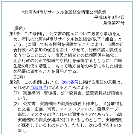
○北河内4市リサイクル施設組合情報公開条例
平成16年8月4日
条例第22号
(目的)
第1条
この条例は、公文書の開示について必要な事項を定
め、市民の北河内4市リサイクル施設組合
(以下「組合」と
いう。)
に関して知る権利を保障することにより、市民の組
合行政への参加の促進を図り、併せて、行政の説明責任を
全うすることにより、市民と組合との信頼関係を強化し、
組合行政の公正で効率的な執行を確保するとともに、市民
生活の利便を増進し、もって地方自治の本旨に即した組合
の発展に資することを目的とする。
(定義)
第2条
この条例において、
次の各号
に掲げる用語の意義は、
それぞれ
当該各号
に定めるところによる。
(1)
実施機関 管理者、公平委員会、監査委員及び議会を
いう。
(2)
公文書 実施機関の職員が職務上作成し、又は取得し
た文書、図画、写真、マイクロフィルム、磁気テープ、
磁気ディスクその他これらに類するものであって、当該
実施機関の職員が組織的に用いるものとして、実施機関
が保有しているものをいう。
ただし、次に掲げるものを
除く。