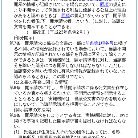
開示の情報が記録されている場合において、
同項
の規定に
より不開示として保護される利益に優越する公益上の理由
があると認めるときは、
同項
の規定にかかわらず、開示請
求をした者
(以下「開示請求者」という。)
に対し、当該公
文書を開示することができる。
(一部改正〔平成23年条例2号〕)
(部分開示)
第7条
開示請求に係る公文書の一部に
前条第1項各号
に掲げ
る不開示の情報が記録されている場合において、当該不開
示の情報が記録されている部分を容易に区分して除くこと
ができるときは、実施機関は、開示請求者に対し、当該部
分を除いた部分につき開示しなければならない。
ただし、
当該部分を除いた部分に有意の情報が記録されていないと
認められるときは、この限りでない。
(公文書の存否に関する情報)
第8条
開示請求に対し、当該開示請求に係る公文書が存在し
ているか否かを答えるだけで、不開示の情報を開示するこ
ととなるときは、実施機関は、当該公文書の存否を明らか
にしないで、当該開示請求を拒否することができる。
(開示請求の方法等)
第9条
開示請求をしようとする者は、実施機関に対し、次に
掲げる事項を記載した開示請求書を提出しなければならな
い。
(1)
氏名及び住所
(法人その他の団体にあっては、名称、
事務所又は事業所の所在地及び代表者の氏名)