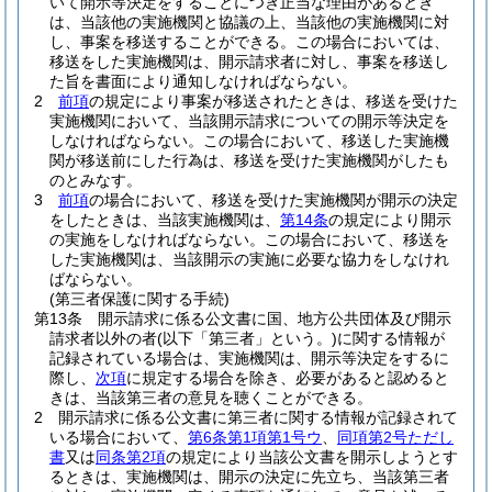
いて開示等決定をすることにつき正当な理由があるとき
は、当該他の実施機関と協議の上、当該他の実施機関に対
し、事案を移送することができる。
この場合においては、
移送をした実施機関は、開示請求者に対し、事案を移送し
た旨を書面により通知しなければならない。
2
前項
の規定により事案が移送されたときは、移送を受けた
実施機関において、当該開示請求についての開示等決定を
しなければならない。
この場合において、移送した実施機
関が移送前にした行為は、移送を受けた実施機関がしたも
のとみなす。
3
前項
の場合において、移送を受けた実施機関が開示の決定
をしたときは、当該実施機関は、
第14条
の規定により開示
の実施をしなければならない。
この場合において、移送を
した実施機関は、当該開示の実施に必要な協力をしなけれ
ばならない。
(第三者保護に関する手続)
第13条
開示請求に係る公文書に国、地方公共団体及び開示
請求者以外の者
(以下「第三者」という。)
に関する情報が
記録されている場合は、実施機関は、開示等決定をするに
際し、
次項
に規定する場合を除き、必要があると認めると
きは、当該第三者の意見を聴くことができる。
2
開示請求に係る公文書に第三者に関する情報が記録されて
いる場合において、
第6条第1項第1号ウ
、
同項第2号ただし
書
又は
同条第2項
の規定により当該公文書を開示しようとす
るときは、実施機関は、開示の決定に先立ち、当該第三者