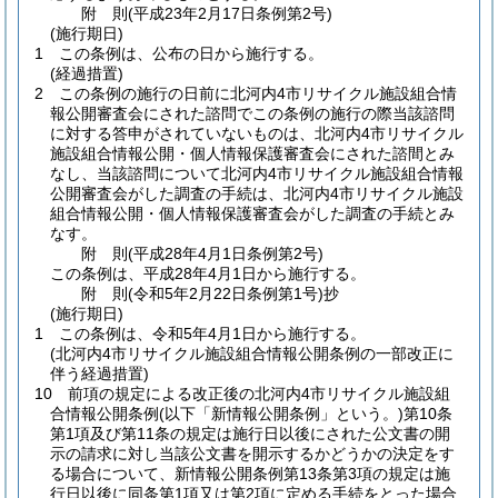
附
則
(平成23年2月17日
条例第2号)
(施行期日)
1
この条例は、公布の日から施行する。
(経過措置)
2
この条例の施行の日前に北河内4市リサイクル施設組合情
報公開審査会にされた諮問でこの条例の施行の際当該諮問
に対する答申がされていないものは、北河内4市リサイクル
施設組合情報公開・個人情報保護審査会にされた諮間とみ
なし、当該諮問について北河内4市リサイクル施設組合情報
公開審査会がした調査の手続は、北河内4市リサイクル施設
組合情報公開・個人情報保護審査会がした調査の手続とみ
なす。
附
則
(平成28年4月1日
条例第2号)
この条例は、平成28年4月1日から施行する。
附
則
(令和5年2月22日
条例第1号)
抄
(施行期日)
1
この条例は、令和5年4月1日から施行する。
(北河内4市リサイクル施設組合情報公開条例の一部改正に
伴う経過措置)
10
前項の規定による改正後の北河内4市リサイクル施設組
合情報公開条例
(以下「新情報公開条例」という。)
第10条
第1項及び第11条の規定は施行日以後にされた公文書の開
示の請求に対し当該公文書を開示するかどうかの決定をす
る場合について、新情報公開条例第13条第3項の規定は施
行日以後に同条第1項又は第2項に定める手続をとった場合