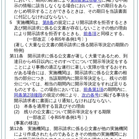
において、期間の経過により
第6条第1項各号
に掲げる不開
示の情報に該当しなくなる場合において、その期日をあら
かじめ明示することができるときは、その期日を当該書面
に付記しなければならない。
5
実施機関は、
第8条
の規定により開示請求を拒否するとき
及び開示請求に係る公文書が存在しないことその他の理由
により開示請求を拒否するときも、
前各項
と同様とする。
(一部改正〔令和5年条例1号〕)
(著しく大量な公文書の開示請求に係る開示等決定の期限の
特例)
第11条
開示請求に係る公文書が著しく大量であるため、到
達日から45日以内にそのすべてについて開示等決定をする
ことにより事務の適正な遂行に著しい支障が生ずるおそれ
がある場合には、実施機関は、開示請求に係る公文書の相
当の部分につき、当該期間内に開示等決定をし、残りの部
分については、相当の期間内に開示等決定をすれば足りる
ものとする。
この場合においては、
前条第1項
の期間内に、
同条第2項後段
の規定の例により、
次の各号
に掲げる事項を
開示請求者に書面により通知しなければならない。
(1)
本条を適用する旨及びその理由
(2)
残りの公文書について開示等決定をする期限
(一部改正〔令和5年条例1号〕)
(事案の移送)
第12条
実施機関は、開示請求に係る公文書が他の実施機関
により作成されたものであるときその他他の実施機関にお