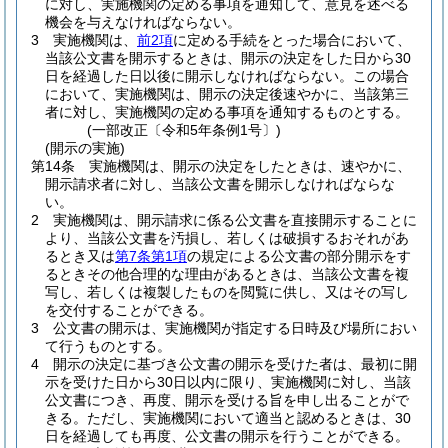
に対し、実施機関の定める事項を通知して、意見を述べる
機会を与えなければならない。
3
実施機関は、
前2項
に定める手続をとった場合において、
当該公文書を開示するときは、開示の決定をした日から30
日を経過した日以後に開示しなければならない。
この場合
において、実施機関は、開示の決定後速やかに、当該第三
者に対し、実施機関の定める事項を通知するものとする。
(一部改正〔令和5年条例1号〕)
(開示の実施)
第14条
実施機関は、開示の決定をしたときは、速やかに、
開示請求者に対し、当該公文書を開示しなければならな
い。
2
実施機関は、開示請求に係る公文書を直接開示することに
より、当該公文書を汚損し、若しくは破損するおそれがあ
るとき又は
第7条第1項
の規定による公文書の部分開示をす
るときその他合理的な理由があるときは、当該公文書を複
写し、若しくは複製したものを閲覧に供し、又はその写し
を交付することができる。
3
公文書の開示は、実施機関が指定する日時及び場所におい
て行うものとする。
4
開示の決定に基づき公文書の開示を受けた者は、最初に開
示を受けた日から30日以内に限り、実施機関に対し、当該
公文書につき、再度、開示を受ける旨を申し出ることがで
きる。
ただし、実施機関において適当と認めるときは、30
日を経過しても再度、公文書の開示を行うことができる。