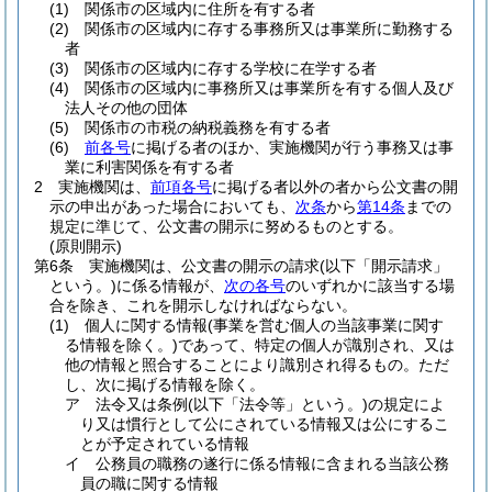
(1)
関係市の区域内に住所を有する者
(2)
関係市の区域内に存する事務所又は事業所に勤務する
者
(3)
関係市の区域内に存する学校に在学する者
(4)
関係市の区域内に事務所又は事業所を有する個人及び
法人その他の団体
(5)
関係市の市税の納税義務を有する者
(6)
前各号
に掲げる者のほか、実施機関が行う事務又は事
業に利害関係を有する者
2
実施機関は、
前項各号
に掲げる者以外の者から公文書の開
示の申出があった場合においても、
次条
から
第14条
までの
規定に準じて、公文書の開示に努めるものとする。
(原則開示)
第6条
実施機関は、公文書の開示の請求
(以下「開示請求」
という。)
に係る情報が、
次の各号
のいずれかに該当する場
合を除き、これを開示しなければならない。
(1)
個人に関する情報
(事業を営む個人の当該事業に関す
る情報を除く。)
であって、特定の個人が識別され、又は
他の情報と照合することにより識別され得るもの。
ただ
し、次に掲げる情報を除く。
ア
法令又は条例
(以下「法令等」という。)
の規定によ
り又は慣行として公にされている情報又は公にするこ
とが予定されている情報
イ
公務員の職務の遂行に係る情報に含まれる当該公務
員の職に関する情報