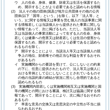
ウ
人の生命、身体、健康、財産又は生活を保護するた
め、開示することがより必要であると認められる情報
(2)
法人その他の団体
(国及び地方公共団体その他の公共
団体
(以下「国等」という。)
を除く。以下「法人等」と
いう。)
に関する情報又は事業を営む個人の当該事業に関
する情報若しくは当該個人から提供された事業に関しな
い情報であって、次に掲げるもの。
ただし、当該法人等
又は当該個人の事業活動によって生ずる人の生命、身体
若しくは健康への危害又は財産若しくは生活の侵害から
保護するため、開示することがより必要であると認めら
れるものを除く。
ア
開示することにより、当該法人等又は当該個人の競
争上の地位、財産権その他正当な利益を害するおそれ
があるもの
イ
実施機関からの要請を受けて、公にしないとの約束
の下に、任意に提供されたもので、法人等又は個人に
おける常例として公にしないこととされているものそ
の他の当該約束の締結が状況に照らし合理的であると
認められるもの
(3)
実施機関内部若しくは実施機関相互又は実施機関と国
等の機関との間における審議、検討又は協議に関する情
報であって、開示することにより、次に掲げるおそれの
あるもの
ア
率直な意見の交換又は意思決定の中立性が不当に損
なわれるおそれ