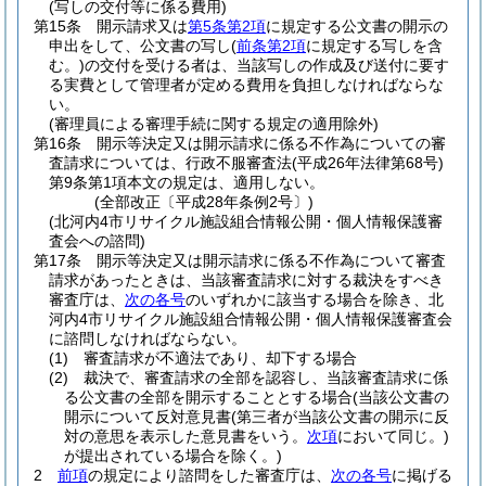
(写しの交付等に係る費用)
第15条
開示請求又は
第5条第2項
に規定する公文書の開示の
申出をして、公文書の写し
(
前条第2項
に規定する写しを含
む。)
の交付を受ける者は、当該写しの作成及び送付に要す
る実費として管理者が定める費用を負担しなければならな
い。
(審理員による審理手続に関する規定の適用除外)
第16条
開示等決定又は開示請求に係る不作為についての審
査請求については、行政不服審査法
(平成26年法律第68号)
第9条第1項本文の規定は、適用しない。
(全部改正〔平成28年条例2号〕)
(北河内4市リサイクル施設組合情報公開・個人情報保護審
査会への諮問)
第17条
開示等決定又は開示請求に係る不作為について審査
請求があったときは、当該審査請求に対する裁決をすべき
審査庁は、
次の各号
のいずれかに該当する場合を除き、北
河内4市リサイクル施設組合情報公開・個人情報保護審査会
に諮問しなければならない。
(1)
審査請求が不適法であり、却下する場合
(2)
裁決で、審査請求の全部を認容し、当該審査請求に係
る公文書の全部を開示することとする場合
(当該公文書の
開示について反対意見書
(第三者が当該公文書の開示に反
対の意思を表示した意見書をいう。
次項
において同じ。)
が提出されている場合を除く。)
2
前項
の規定により諮問をした審査庁は、
次の各号
に掲げる