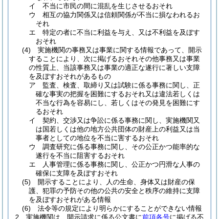
イ
不当に市民の間に混乱を生じさせるおそれ
ウ
相互の協力関係又は信頼関係が不当に損なわれるお
それ
エ
特定の者に不当に利益を与え、又は不利益を及ぼす
おそれ
(4)
実施機関の事務又は事業に関する情報であって、開示
することにより、次に掲げるおそれその他事務又は事業
の性質上、当該事務又は事業の適正な遂行に著しい支障
を及ぼすおそれがあるもの
ア
監査、検査、取締り又は試験に係る事務に関し、正
確な事実の把握を困難にするおそれ又は違法若しくは
不当な行為を容易にし、若しくはその発見を困難にす
るおそれ
イ
契約、交渉又は争訟に係る事務に関し、実施機関又
は国若しくは他の地方公共団体の財産上の利益又は当
事者としての地位を不当に害するおそれ
ウ
調査研究に係る事務に関し、その公正かつ能率的な
遂行を不当に阻害するおそれ
エ
人事管理に係る事務に関し、公正かつ円滑な人事の
確保に支障を及ぼすおそれ
(5)
開示することにより、人の生命、身体又は財産の保
護、犯罪の予防その他の公共の安全と秩序の維持に支障
を及ぼすおそれがある情報
(6)
法令等の規定により明らかにすることができない情報
2
実施機関は、開示請求に係る公文書に
前項各号
に掲げる不