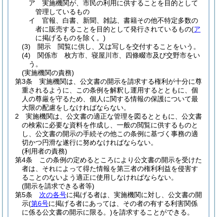
ア
実施機関が、市民の利用に供することを目的として
管理しているもの
イ
官報、白書、新聞、雑誌、書籍その他不特定多数の
者に販売することを目的として発行されているもの
(
ア
に掲げるものを除く。)
(3)
開示 閲覧に供し、又は写しを交付することをいう。
(4)
関係市 枚方市、寝屋川市、四條畷市及び交野市をい
う。
(実施機関の責務)
第3条
実施機関は、公文書の開示を請求する権利が十分に尊
重されるように、この条例を解釈し運用するとともに、個
人の尊厳を守るため、個人に関する情報の保護について最
大限の配慮をしなければならない。
2
実施機関は、公文書の適正な管理を図るとともに、公文書
の検索に必要な資料を作成し、一般の閲覧に供するものと
し、公文書の開示の手続その他この条例に基づく事務の適
切かつ円滑な遂行に努めなければならない。
(利用者の責務)
第4条
この条例の定めるところにより公文書の開示を受けた
者は、それによって得た情報を第三者の権利利益を侵害す
ることのないよう適正に使用しなければならない。
(開示を請求できる者等)
第5条
次の各号
に掲げる者は、実施機関に対し、公文書の開
示
(
第6号
に掲げる者にあっては、その者の有する利害関係
に係る公文書の開示に限る。)
を請求することができる。