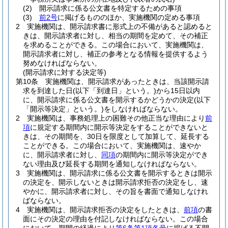
(2)
開示請求に係る公文書を特定するための事項
(3)
前2号
に掲げるもののほか、実施機関の定める事項
2
実施機関は、開示請求書に形式上の不備があると認めると
きは、開示請求者に対し、相当の期間を定めて、その補正
を求めることができる。
この場合において、実施機関は、
開示請求者に対し、補正の参考となる情報を提供するよう
努めなければならない。
(開示請求に対する決定等)
第10条
実施機関は、開示請求があったときは、当該開示請
求を到達した日
(以下「到達日」という。)
から15日以内
に、開示請求に係る公文書を開示するかどうかの決定
(以下
「開示等決定」という。)
をしなければならない。
2
実施機関は、事務処理上の困難その他正当な理由により
前
項
に規定する期間内に開示等決定をすることができないと
きは、その期間を、30日を限度として加算して、延長する
ことができる。
この場合において、実施機関は、速やか
に、開示請求者に対し、
同項
の期間内に開示等決定ができ
ない理由及び延長する期間を通知しなければならない。
3
実施機関は、開示請求に係る公文書を開示するときは開示
の決定を、開示しないときは開示請求拒否の決定をし、速
やかに、開示請求者に対し、その旨を書面で通知しなけれ
ばならない。
4
実施機関は、開示請求拒否の決定をしたときは、
前項
の書
面にその決定の理由を付記しなければならない。
この場合