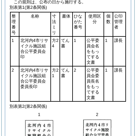
この規則は、公布の日から施行する。
別表第1
(第2条関係)
整
名称
寸
書体
ひな
使用区
個
公印
理
法
がた
分
数
管理
番
ミ
番号
者
号
リ
1
北河内4市リサ
方2
てん
1
公平委
1
課長
イクル施設組
4
書
員会名
合公平委員会
をもっ
印
てする
文書
2
北河内4市リサ
方2
てん
2
公平委
1
課長
イクル施設組
1
書
員会委
合公平委員会
員長名
委員長印
をもっ
てする
文書
別表第2
(第2条関係)
1
2