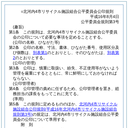
○北河内4市リサイクル施設組合公平委員会公印規則
平成16年8月4日
公平委員会規則第3号
(趣旨)
第1条
この規則は、北河内4市リサイクル施設組合公平委員
会の公印について必要な事項を定めることとする。
(公印の名称、ひながた等)
第2条
公印の名称、寸法、書体、ひながた番号、使用区分及
び個数は、
別表第1
のとおりとし、そのひながたは、
別表第
2
のとおりとする。
(公印の管理)
第3条
公印は、慎重に取扱い、紛失、不正使用等がないよう
管理を厳重にするとともに、常に鮮明にしておかなければ
ならない。
(公印管理者)
第4条
公印管理の責めに任ずるため、公印管理者を置き、総
務担当の課長をもってこれに充てる。
(準用)
第5条
この規則に定めるもののほか、
北河内4市リサイクル
施設組合公印規則
(平成16年北河内4市リサイクル施設組合
規則第3号)
の規定は、北河内4市リサイクル施設組合公平委
員会の公印について準用する。
附
則