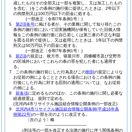
成したもの
(その全部又は一部を複製し、又は加工したもの
を含む。)
をこの条例の施行後に提供したときは、2年以下
の拘禁刑又は100万円以下の罰金に処する。
(一部改正〔令和7年条例1号〕)
5
第2項各号
に掲げる者が、その業務に関して知り得たこの
条例の施行前において旧実施機関が保有していた旧個人情
報をこの条例の施行後に自己若しくは第三者の不正な利益
を図る目的で提供し、又は盗用したときは、1年以下の拘禁
刑又は50万円以下の罰金に処する。
(一部改正〔令和7年条例1号〕)
6
前2項
の規定は、枚方市、寝屋川市、四條畷市及び交野市
の区域外においてこれらの条の罪を犯した者にも適用す
る。
7
この条例の施行前にした行為及びこの
附則
の規定によりな
お従前の例によることとされる場合におけるこの条例の施
行後にした行為に対する罰則の適用については、なお従前
の例による。
8
前各項
に定めるもののほか、この条例の施行に関し必要な
経過措置は、規則で定める。
(北河内4市リサイクル施設組合情報公開条例の一部改正)
9
北河内4市リサイクル施設組合情報公開条例
(平成16年条
例第22号)
の一部を次のように改正する。
〔次のよう〕略
――――――――――
○刑法等の一部を改正する法律の施行に伴う関係条例の