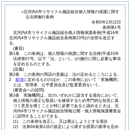
○北河内4市リサイクル施設組合個人情報の保護に関す
る法律施行条例
令和5年2月22日
条例第1号
北河内4市リサイクル施設組合個人情報保護条例(平成16年
北河内4市リサイクル施設組合条例第23号)の全部を改正す
る。
(趣旨)
第1条
この条例は、個人情報の保護に関する法律
(平成15年
法律第57号。以下「法」という。)
の施行に関し必要な事項
を定めるものとする。
(定義)
第2条
この条例の用語の意義は、法の定めるところによる。
2
前項
に定めるもののほか、この条例において「実施機関」
とは、管理者、公平委員会及び監査委員をいう。
(審査会への諮問)
第3条
実施機関は、次のいずれかに該当する場合において、
個人情報の適正な取扱いを確保するため専門的な知見に基
づく意見を聴くことが特に必要であると認めるときは、北
河内4市リサイクル施設組合情報公開・個人情報保護審査会
に諮問することができる。
(1)
この条例を改正し、又は廃止しようとする場合
(2)
法第66条第1項の規定により講ずる措置の基準を定め