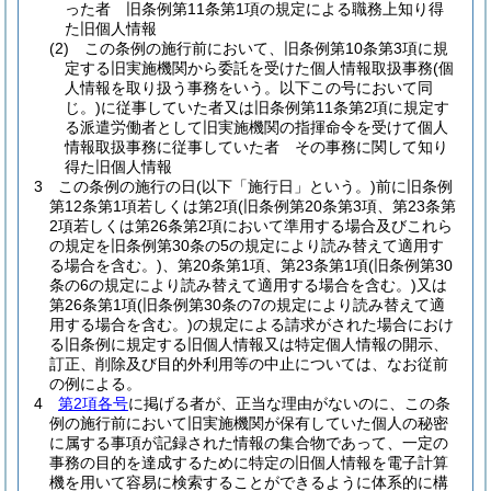
った者 旧条例第11条第1項の規定による職務上知り得
た旧個人情報
(2)
この条例の施行前において、旧条例第10条第3項に規
定する旧実施機関から委託を受けた個人情報取扱事務
(個
人情報を取り扱う事務をいう。以下この号において同
じ。)
に従事していた者又は旧条例第11条第2項に規定す
る派遣労働者として旧実施機関の指揮命令を受けて個人
情報取扱事務に従事していた者 その事務に関して知り
得た旧個人情報
3
この条例の施行の日
(以下「施行日」という。)
前に旧条例
第12条第1項若しくは第2項
(旧条例第20条第3項、第23条第
2項若しくは第26条第2項において準用する場合及びこれら
の規定を旧条例第30条の5の規定により読み替えて適用す
る場合を含む。)
、第20条第1項、第23条第1項
(旧条例第30
条の6の規定により読み替えて適用する場合を含む。)
又は
第26条第1項
(旧条例第30条の7の規定により読み替えて適
用する場合を含む。)
の規定による請求がされた場合におけ
る旧条例に規定する旧個人情報又は特定個人情報の開示、
訂正、削除及び目的外利用等の中止については、なお従前
の例による。
4
第2項各号
に掲げる者が、正当な理由がないのに、この条
例の施行前において旧実施機関が保有していた個人の秘密
に属する事項が記録された情報の集合物であって、一定の
事務の目的を達成するために特定の旧個人情報を電子計算
機を用いて容易に検索することができるように体系的に構