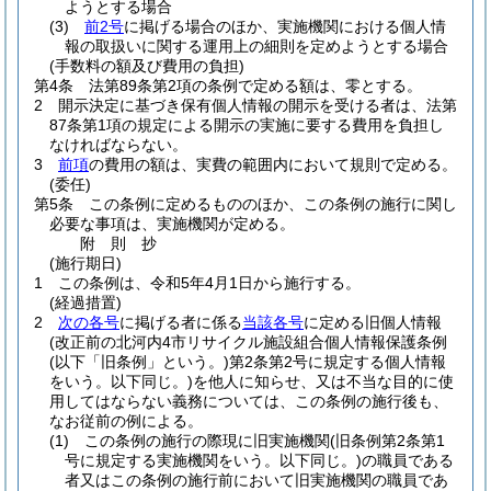
ようとする場合
(3)
前2号
に掲げる場合のほか、実施機関における個人情
報の取扱いに関する運用上の細則を定めようとする場合
(手数料の額及び費用の負担)
第4条
法第89条第2項の条例で定める額は、零とする。
2
開示決定に基づき保有個人情報の開示を受ける者は、法第
87条第1項の規定による開示の実施に要する費用を負担し
なければならない。
3
前項
の費用の額は、実費の範囲内において規則で定める。
(委任)
第5条
この条例に定めるもののほか、この条例の施行に関し
必要な事項は、実施機関が定める。
附
則
抄
(施行期日)
1
この条例は、令和5年4月1日から施行する。
(経過措置)
2
次の各号
に掲げる者に係る
当該各号
に定める旧個人情報
(改正前の北河内4市リサイクル施設組合個人情報保護条例
(以下「旧条例」という。)
第2条第2号に規定する個人情報
をいう。以下同じ。)
を他人に知らせ、又は不当な目的に使
用してはならない義務については、この条例の施行後も、
なお従前の例による。
(1)
この条例の施行の際現に旧実施機関
(旧条例第2条第1
号に規定する実施機関をいう。以下同じ。)
の職員である
者又はこの条例の施行前において旧実施機関の職員であ