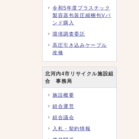
令和5年度プラスチック
製容器包装圧縮梱包Vバ
ンド購入
環境調査委託
高圧引き込みケーブル
改修
北河内4市リサイクル施設組
合 事務局
施設概要
組合運営
組合議会
入札・契約情報