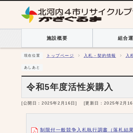
施設概要
組合
トップページ
入札・契約情報
入
現在位置
あしあと
令和5年度活性炭購入
[公開日：
2025年2月16日
]
[更新日：
2025年2月1
制限付一般競争入札執行調書（落札結果） (