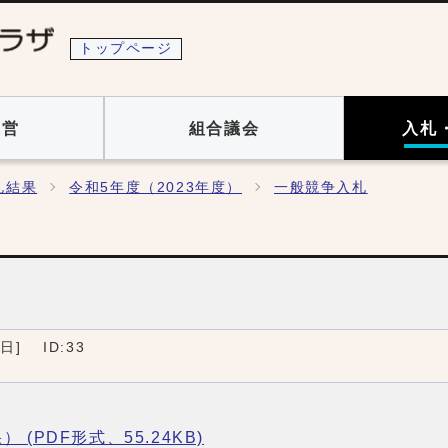
トップページ
運営
組合議会
入札
札結果
令和5年度（2023年度）
一般競争入札
6日
]
ID:33
PDF形式、55.24KB)