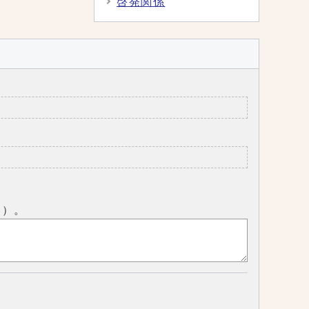
啓発関係
ん）。