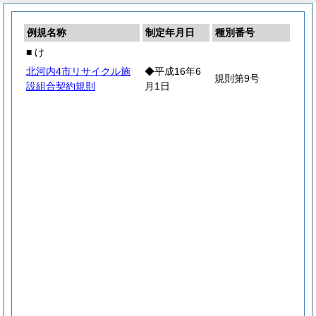
例規名称
制定年月日
種別番号
■ け
北河内4市リサイクル施
◆平成16年6
規則第9号
設組合契約規則
月1日