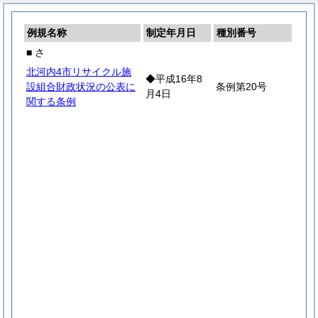
例規名称
制定年月日
種別番号
■ さ
北河内4市リサイクル施
◆平成16年8
設組合財政状況の公表に
条例第20号
月4日
関する条例