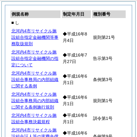
例規名称
制定年月日
種別番号
■ し
北河内4市リサイクル施
◆平成16年8
設組合指定金融機関等事
規則第21号
月4日
務取扱規則
北河内4市リサイクル施
◆平成16年7
設組合指定金融機関の指
告示第3号
月27日
定について
北河内4市リサイクル施
◆平成16年6
設組合事務局の内部組織
条例第3号
月1日
に関する条例
北河内4市リサイクル施
◆平成16年6
設組合事務局の内部組織
規則第1号
月1日
に関する条例施行規則
北河内4市リサイクル施
◆平成16年6
訓令第1号
設組合事務決裁規程
月1日
北河内4市リサイクル施
◆平成16年6
設組合証人等の実費弁償
条例第9号