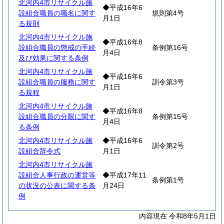
北河内4市リサイクル施
◆平成16年6
設組合職員の職名に関す
規則第4号
月1日
る規則
北河内4市リサイクル施
◆平成16年8
設組合職員の懲戒の手続
条例第16号
月4日
及び効果に関する条例
北河内4市リサイクル施
◆平成16年6
設組合職員の服務に関す
訓令第3号
月1日
る規程
北河内4市リサイクル施
◆平成16年8
設組合職員の分限に関す
条例第15号
月4日
る条例
北河内4市リサイクル施
◆平成16年6
訓令第2号
設組合辞令式
月1日
北河内4市リサイクル施
設組合人事行政の運営等
◆平成17年11
条例第1号
の状況の公表に関する条
月24日
例
内容現在 令和8年5月1日